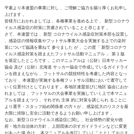
平素より本連盟の事業に対し 、ご理解ご協力を賜り厚くお礼申し
上げます 。
皆様方におかれましては 、各種事業を進める上で 、 新型コロナウ
イルス感染症の対策に苦慮されていることと存じます 。
さて、本連盟では 、新型 コロナウイルス感染症対策本部を設置し
、感染症の情報収集やフットサル事業大会を実施する上での染対
策について協議を重ねて 参りました が 、この度「 新型コロナウ
イルス感染対策を踏まえたフットサル活動マニュアル 」 第 1 版
を策定したところです 。このマニュアルは（公財）日本サッカー
協会 及び（公財）北海道 サッカー協会で作成しているガイドライ
ンを踏まえながら 、フットサルの競技特性を考慮した内容となっ
ており 、本連盟が実施する各種フットサル活動において遵守して
いく位置付けとしております 。各地区連盟並びに地区 協会におか
れましては 、フットサルの大会事業を実施していく上で本マニュ
アルを踏まえつつ 、それぞれ 主体 的に対策を講じられ ることに
より選手・スタッフ始め関係者 の方々が 、感染拡大のリスクを最
大限に排除し安全に活動できるようお願い申し上げます 。
なお、新型コロナウイルス感染症に関し 、社会情勢の変化や政
府・地方自治体の方針 、上部団体の示すガイドラインなどに変更
があった場 合は 、本マニュアルを改訂していくこととしておりま